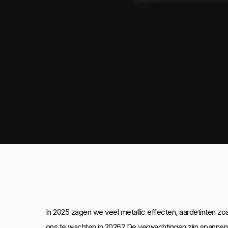
In 2025 zagen we veel metallic effecten, aardetinten z
ons te wachten in 2026? De verwachtingen zijn spannend