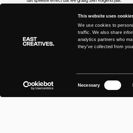
dat speelse effect dat we graag zien volgend jaar.
This website uses cookie
7. Duurzaamheid en oprechte eenvoud
We use cookies to personal
Merken en ontwerpers spelen in op bredere culturele ver
traffic. We also share info
gebruiken, kleurenpaletten en materialen (in het geval 
analytics partners who may
verantwoord uitstraalt roept al gauw een gevoel van ve
they’ve collected from your
8. Kleurrevolutie
Kleur is iedereen jaar weer een groot vraagteken in des
schokkende contrasten en kustmatige, bijna radioactiev
Consent
Necessary
maken. De boodschap? Durf te spelen met kleur, want ve
Selection
2026: losbreken, levendigheid en plezier
De logo-designtrends voor 2026 draaien om losbreken, l
experimenteren. AI is misschien overal, maar de kern va