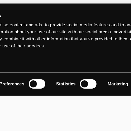
s
ise content and ads, to provide social media features and to an
schuivingen. Voor duurzaamheid en authenticiteit in logo-ontwerp bete
rmation about your use of our site with our social media, advertis
van drukwerk) kiezen die eco-bewustzijn weerspiegelen. Want zeg nou z
 combine it with other information that you’ve provided to them o
rtrouwen en deskundigheid op.
 use of their services.
ign, maar 2026 heeft een duidelijk antwoord: hyperkleur. Gedempte aar
e kleurcombinaties. Heldere tinten zoals groen, paars en roze worde
Preferences
Statistics
Marketing
rkeerd gaan is bijna onmogelijk.
evendigheid en plezier hebben. Niet om het volgen van één esthetiek,
n design blijft menselijk: keuzes maken, verhalen vertellen en merken 