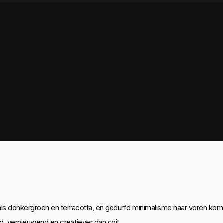
oals donkergroen en terracotta, en gedurfd minimalisme naar voren ko
, vernieuwend en creatiever dan ooit.