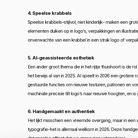
4. Speelse krabbels
Speelse krabbels–stijlvol, niet kinderlijk– maken een
elementen duiken op in logo’s, verpakkingen en illustrat
onverwachte van een krabbel in een strak logo of verpakk
5. AI-geassisteerde esthetiek
Een ander groot thema die in het rijtje thuishoort is de r
het bewijs al van in 2025. AI speelt in 2026 een grotere 
gestuurde functies om nieuwe texturen, patronen en vor
machinale precisie tilt logo’s naar nieuwe hoogten, en i
6. Handgemaakt en authentiek
Het lijkt misschien een vreemde overgang, maar in een 
typografie–het is allemaal welkom in 2026. Deze handgema