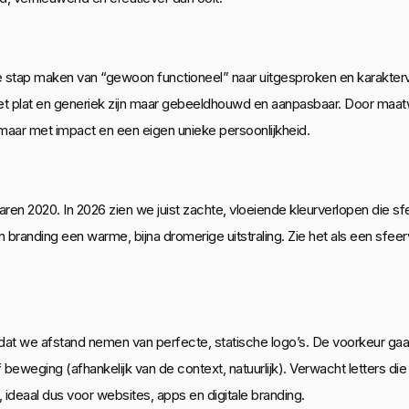
stap maken van “gewoon functioneel” naar uitgesproken en karaktervo
iet plat en generiek zijn maar gebeeldhouwd en aanpasbaar. Door maa
, maar met impact en een eigen unieke persoonlijkheid.
aren 2020. In 2026 zien we juist zachte, vloeiende kleurverlopen die sf
branding een warme, bijna dromerige uitstraling. Zie het als een sfeerve
 dat we afstand nemen van perfecte, statische logo’s. De voorkeur ga
beweging (afhankelijk van de context, natuurlijk). Verwacht letters die
, ideaal dus voor websites, apps en digitale branding.