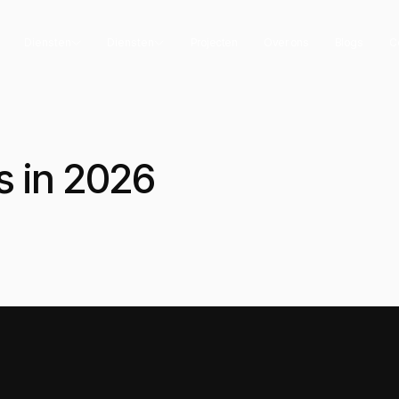
Diensten
Diensten
Projecten
Over ons
Blogs
C
s in 2026