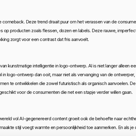
 grote comeback. Deze trend draait puur om het verassen van de cons
ies op producten zoals flessen, dozen en labels. Deze rauwe, imperfecte
ing zorgt voor een contrast dat fris aanvoelt.
ol van kunstmatige intelligentie in logo-ontwerp. AI is niet langer allee
rol in logo-ontwerp dan ooit, maar niet als vervanging van de ontwerper,
men te ontwikkelen die zowel futuristisch als organisch aanvoelen. De
s geschikt voor de consumenten die net een stapje verder willen gaan.
wereld vol AI-gegenereerd content groeit ook de behoefte naar echth
akte stijl voegt warmte en persoonlijkheid toe aanmerken. En als je de