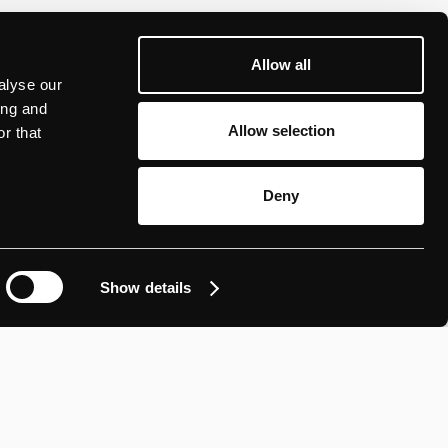
Allow all
alyse our
kent dit minder maar sterkere visuele signalen
ing and
elf… een bedrijf dat cultureel en maatschappelijk
Allow selection
r that
Deny
detinten maken plaats voor hyperverzadigde tinten,
n ingezet om de meest onverwachte kleurpaletten te
Show details
 maar om het omarmen van variatie, persoonlijkheid en
creëren die authentiek aanvoelen.